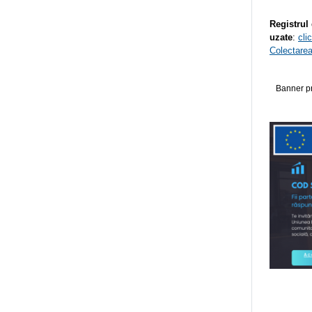
Registrul
uzate
:
cli
Colectarea
Banner pr