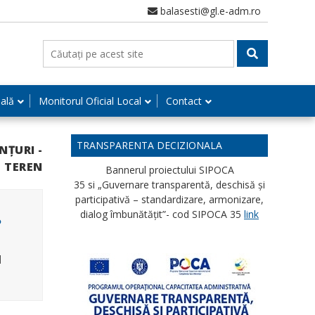
balasesti@gl.e-adm.ro
nală
Monitorul Oficial Local
Contact
TRANSPARENTA DECIZIONALA
NȚURI -
 TEREN
Bannerul proiectului SIPOCA
35 si „Guvernare transparentă, deschisă și
participativă – standardizare, armonizare,
dialog îmbunătățit”- cod SIPOCA 35
link
M