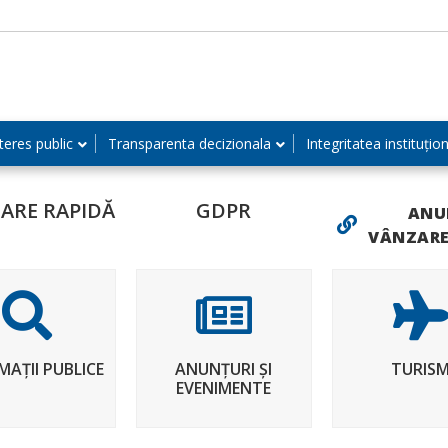
teres public
Transparenta decizionala
Integritatea instituțio
ARE RAPIDĂ
GDPR
ANU
VÂNZARE
MAȚII PUBLICE
ANUNȚURI ȘI
TURIS
EVENIMENTE