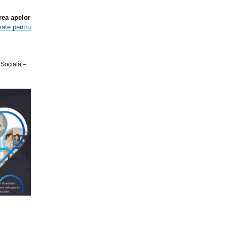
rea apelor
vate pentru
 Socială –