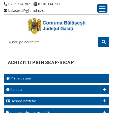
0236.334.782
0236.334.709
balasesti@gl.e-adm.ro
ACHIZITII PRIN SEAP-SICAP
Prima pagină
Contact
Despre institutie
Informatii de interes public