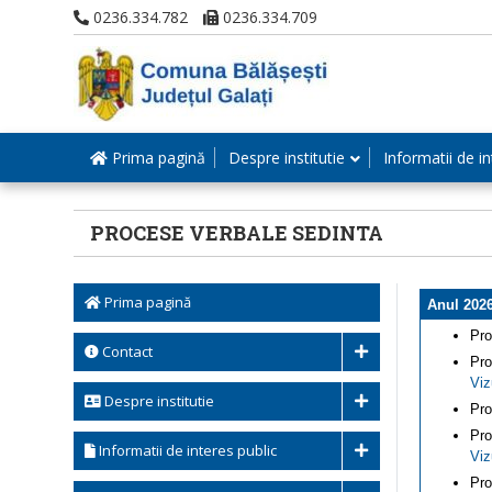
0236.334.782
0236.334.709
Prima pagină
Despre institutie
Informatii de in
PROCESE VERBALE SEDINTA
Prima pagină
Anul 202
Pro
Contact
Pro
Viz
Despre institutie
Pro
Pro
Informatii de interes public
Viz
Pro