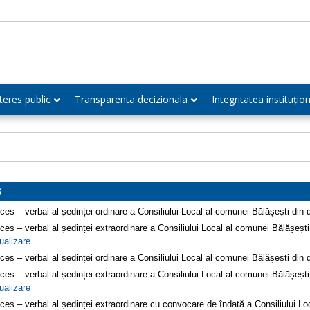
teres public
Transparenta decizionala
Integritatea instituțio
6
ces – verbal al ședinței ordinare a Consiliului Local al comunei Bălășești di
ces – verbal al ședinței extraordinare a Consiliului Local al comunei Bălășeșt
ualizare
ces – verbal al ședinței ordinare a Consiliului Local al comunei Bălășești di
ces – verbal al ședinței extraordinare a Consiliului Local al comunei Bălășeșt
ualizare
ces – verbal al ședinței extraordinare cu convocare de îndată a Consiliului L