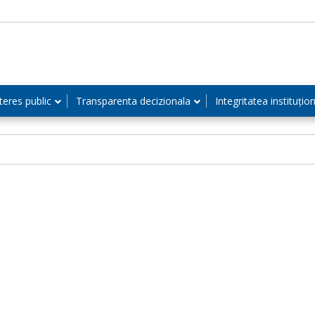
teres public
Transparenta decizionala
Integritatea instituțio