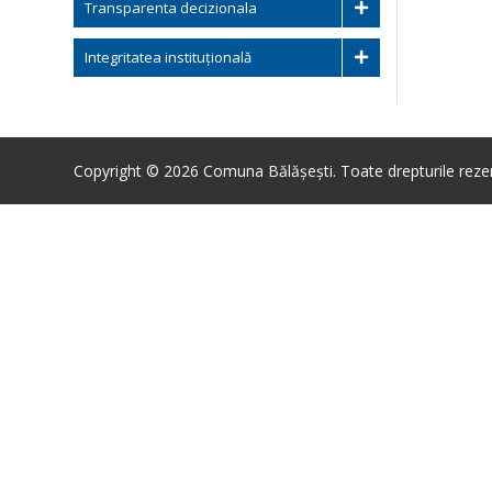
Transparenta decizionala
Integritatea instituțională
Copyright © 2026 Comuna Bălășești. Toate drepturile reze