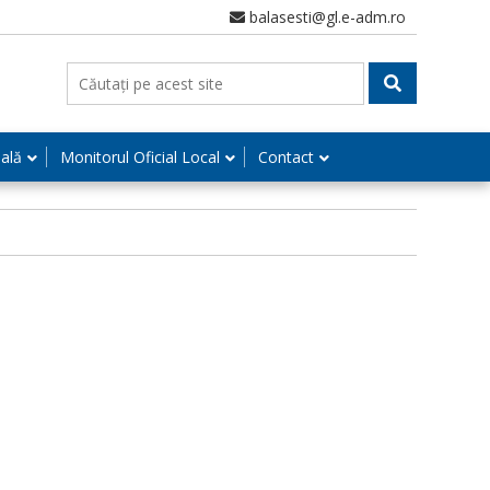
balasesti@gl.e-adm.ro
nală
Monitorul Oficial Local
Contact