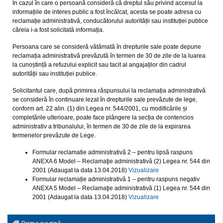
În cazul în care o persoană consideră că dreptul său privind accesul la
informațiile de interes public a fost încălcat, acesta se poate adresa cu
reclamație administrativă, conducătorului autorității sau instituției publice
căreia i-a fost solicitată informația.
Persoana care se consideră vătămată în drepturile sale poate depune
reclamația administrativă prevăzută în termen de 30 de zile de la luarea
la cunoștință a refuzului explicit sau tacit al angajaților din cadrul
autorității sau instituției publice.
Solicitantul care, după primirea răspunsului la reclamația administrativă
se consideră în continuare lezat în drepturile sale prevăzute de lege,
conform art. 22 alin. (1) din Legea nr. 544/2001, cu modificările și
completările ulterioare, poate face plângere la secția de contencios
administrativ a tribunalului, în termen de 30 de zile de la expirarea
termenelor prevăzute de Lege.
Formular reclamatie administrativă 2 – pentru lipsă raspuns
ANEXA 6 Model – Reclamaţie administrativă (2) Legea nr. 544 din
2001 (Adaugat la data 13.04.2018)
Vizualizare
Formular reclamație administrativă 1 – pentru raspuns negativ
ANEXA 5 Model – Reclamaţie administrativă (1) Legea nr. 544 din
2001 (Adaugat la data 13.04.2018)
Vizualizare