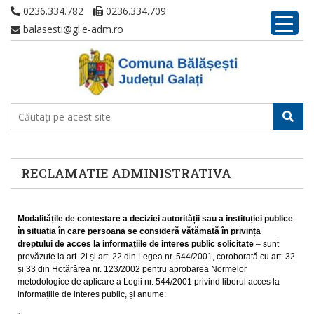
0236.334.782
0236.334.709
balasesti@gl.e-adm.ro
RECLAMATIE ADMINISTRATIVA
Modalitățile de contestare a deciziei autorității sau a instituției publice
în situația în care persoana se consideră vătămată în privința
dreptului de acces la informațiile de interes public solicitate
– sunt
prevăzute la art. 2l și art. 22 din Legea nr. 544/2001, coroborată cu art. 32
și 33 din Hotărârea nr. 123/2002 pentru aprobarea Normelor
metodologice de aplicare a Legii nr. 544/2001 privind liberul acces la
informațiile de interes public, și anume: