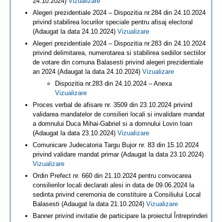
24.10.2024)
Vizualizare
Alegeri prezidentiale 2024 – Dispozitia nr.284 din 24.10.2024
privind stabilirea locurilor speciale pentru afisaj electoral
(Adaugat la data 24.10.2024)
Vizualizare
Alegeri prezidentiale 2024 – Dispozitia nr.283 din 24.10.2024
privind delimitarea, numerotarea si stabilirea sediilor sectiilor
de votare din comuna Balasesti privind alegeri prezidentiale
an 2024 (Adaugat la data 24.10.2024)
Vizualizare
Dispozitia nr.283 din 24.10.2024 – Anexa
Vizualizare
Proces verbal de afisare nr. 3509 din 23.10.2024 privind
validarea mandatelor de consilieri locali si invalidare mandat
a domnului Duca Mihai-Gabriel si a domnului Lovin Ioan
(Adaugat la data 23.10.2024)
Vizualizare
Comunicare Judecatoria Targu Bujor nr. 83 din 15.10.2024
privind validare mandat primar (Adaugat la data 23.10.2024)
Vizualizare
Ordin Prefect nr. 660 din 21.10.2024 pentru convocarea
consilierilor locali declarati alesi in data de 09.06.2024 la
sedinta privind ceremonia de constituire a Consiliului Local
Balasesti (Adaugat la data 21.10.2024)
Vizualizare
Banner privind invitatie de participare la proiectul Întreprinderi