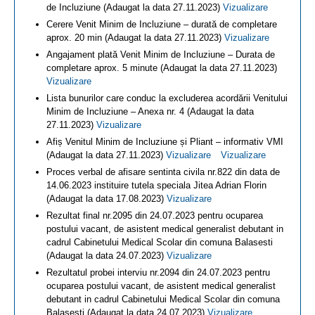
de Incluziune (Adaugat la data 27.11.2023)
Vizualizare
Cerere Venit Minim de Incluziune – durată de completare
aprox. 20 min (Adaugat la data 27.11.2023)
Vizualizare
Angajament plată Venit Minim de Incluziune – Durata de
completare aprox. 5 minute (Adaugat la data 27.11.2023)
Vizualizare
Lista bunurilor care conduc la excluderea acordării Venitului
Minim de Incluziune – Anexa nr. 4 (Adaugat la data
27.11.2023)
Vizualizare
Afiș Venitul Minim de Incluziune și Pliant – informativ VMI
(Adaugat la data 27.11.2023)
Vizualizare
Vizualizare
Proces verbal de afisare sentinta civila nr.822 din data de
14.06.2023 instituire tutela speciala Jitea Adrian Florin
(Adaugat la data 17.08.2023)
Vizualizare
Rezultat final nr.2095 din 24.07.2023 pentru ocuparea
postului vacant, de asistent medical generalist debutant in
cadrul Cabinetului Medical Scolar din comuna Balasesti
(Adaugat la data 24.07.2023)
Vizualizare
Rezultatul probei interviu nr.2094 din 24.07.2023 pentru
ocuparea postului vacant, de asistent medical generalist
debutant in cadrul Cabinetului Medical Scolar din comuna
Balasesti (Adaugat la data 24.07.2023)
Vizualizare