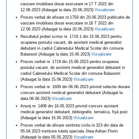
vanzare imobiliara dosar executare nr.17 T 2022 din
12.06.2023 (Adaugat la data 20.06.2023)
Vizualizare
Proces verbal de afisare nr.1759 din 20.06.2023 publicatie de
vanzare imobiliara dosar executare nr.16 T 2022 din
12.06.2023 (Adaugat la data 20.06.2023)
Vizualizare
Rezultatul probei scrise nr. 1719.1 din 15.06.2023 pentru
ocuparea postului vacant, de asistent medical generalist
debutant in cadrul Cabinetului Medical Scolar din comuna
Balasesti (Adaugat la data 15.06.2023)
Vizualizare
Proces verbal nr. 1719 din 15.06.2023 pentru ocuparea
postului vacant, de asistent medical generalist debutant in
cadrul Cabinetului Medical Scolar din comuna Balasesti
(Adaugat la data 15.06.2023)
Vizualizare
Proces verbal nr. 1609 din 06.06.2023 privind selectie dosare
concurs asistent medical generalist debutant (Adaugat la
data 06.06.2023)
Vizualizare
Anunţ nr. 1408 din 16.05.2023 privind concurs asistent
medical generalist debutant, bibliografie, tematica, fişă post
(Adaugat la data 16.05.2023)
Vizualizare
Proces verbal de afisare sentinta civila nr.323 din data de
05.04.2023 instituire tutela speciala Jitea Adrian Florin
(Adaugat la data 05.05.2023)
Vizualizare