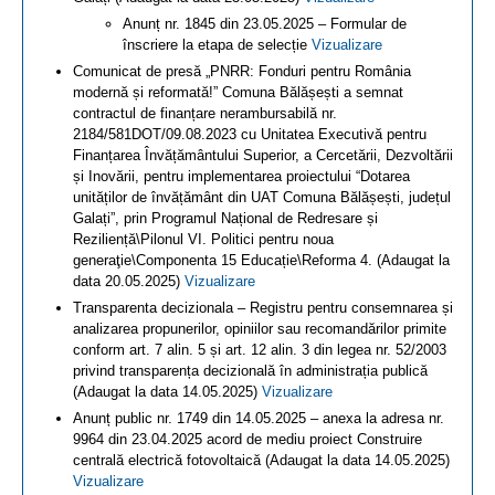
Anunț nr. 1845 din 23.05.2025 – Formular de
înscriere la etapa de selecție
Vizualizare
Comunicat de presă „PNRR: Fonduri pentru România
modernă și reformată!” Comuna Bălășești a semnat
contractul de finanțare nerambursabilă nr.
2184/581DOT/09.08.2023 cu Unitatea Executivă pentru
Finanțarea Învățământului Superior, a Cercetării, Dezvoltării
și Inovării, pentru implementarea proiectului “Dotarea
unităților de învățământ din UAT Comuna Bălășești, județul
Galați”, prin Programul Național de Redresare și
Reziliență\Pilonul VI. Politici pentru noua
generaţie\Componenta 15 Educație\Reforma 4. (Adaugat la
data 20.05.2025)
Vizualizare
Transparenta decizionala – Registru pentru consemnarea și
analizarea propunerilor, opiniilor sau recomandărilor primite
conform art. 7 alin. 5 și art. 12 alin. 3 din legea nr. 52/2003
privind transparența decizională în administrația publică
(Adaugat la data 14.05.2025)
Vizualizare
Anunț public nr. 1749 din 14.05.2025 – anexa la adresa nr.
9964 din 23.04.2025 acord de mediu proiect Construire
centrală electrică fotovoltaică (Adaugat la data 14.05.2025)
Vizualizare