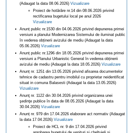
(Adaugat la data 08.06.2026)
Vizualizare
Proiect de hotărâre nr.14 din 08.06.2026 privind
rectificarea bugetului local pe anul 2026
Vizualizare
Anunț public nr.1530 din 04.06.2026 privind depunerea primei
versiuni a planului Modernizarea Sistemului de iluminat public
în vederea obținerii avizului de mediu (Adaugat la data
05.06.2026)
Vizualizare
Anunț public nr.1296 din 18.05.2026 privind depunerea primei
versiuni a Planului Urbanistic General în vederea obținerii
avizului de mediu (Adaugat la data 18.05.2026)
Vizualizare
Anunț nr. 1251 din 13.05.2026 privind afisarea documentelor
tehnice de cadastru pentru imobilul cu proprietar neidentificat
situat in comuna Balasesti (Adaugat la data 13.05.2026)
Vizualizare
Anunţ nr. 1122 din 30.04.2026 privind organizarea unei
şedinţe publice în data de 08.05.2026 (Adaugat la data
30.04.2026)
Vizualizare
Anunț nr. 979 din 17.04.2026 elaborare act normativ (Adaugat
la data 17.04.2026)
Vizualizare
Proiect de HCL nr. 9 din 17.04.2026 privind
aprobarea bugetului de venituri și cheltuieli și