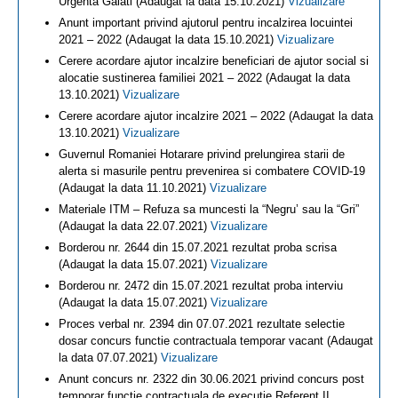
Urgenta Galati (Adaugat la data 15.10.2021)
Vizualizare
Anunt important privind ajutorul pentru incalzirea locuintei
2021 – 2022 (Adaugat la data 15.10.2021)
Vizualizare
Cerere acordare ajutor incalzire beneficiari de ajutor social si
alocatie sustinerea familiei 2021 – 2022 (Adaugat la data
13.10.2021)
Vizualizare
Cerere acordare ajutor incalzire 2021 – 2022 (Adaugat la data
13.10.2021)
Vizualizare
Guvernul Romaniei Hotarare privind prelungirea starii de
alerta si masurile pentru prevenirea si combatere COVID-19
(Adaugat la data 11.10.2021)
Vizualizare
Materiale ITM – Refuza sa muncesti la “Negru’ sau la “Gri”
(Adaugat la data 22.07.2021)
Vizualizare
Borderou nr. 2644 din 15.07.2021 rezultat proba scrisa
(Adaugat la data 15.07.2021)
Vizualizare
Borderou nr. 2472 din 15.07.2021 rezultat proba interviu
(Adaugat la data 15.07.2021)
Vizualizare
Proces verbal nr. 2394 din 07.07.2021 rezultate selectie
dosar concurs functie contractuala temporar vacant (Adaugat
la data 07.07.2021)
Vizualizare
Anunt concurs nr. 2322 din 30.06.2021 privind concurs post
temporar functie contractuala de executie Referent II.