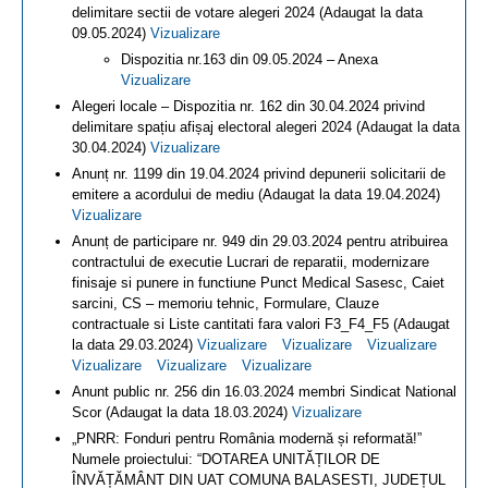
delimitare sectii de votare alegeri 2024 (Adaugat la data
09.05.2024)
Vizualizare
Dispozitia nr.163 din 09.05.2024 – Anexa
Vizualizare
Alegeri locale – Dispozitia nr. 162 din 30.04.2024 privind
delimitare spațiu afișaj electoral alegeri 2024 (Adaugat la data
30.04.2024)
Vizualizare
Anunț nr. 1199 din 19.04.2024 privind depunerii solicitarii de
emitere a acordului de mediu (Adaugat la data 19.04.2024)
Vizualizare
Anunț de participare nr. 949 din 29.03.2024 pentru atribuirea
contractului de executie Lucrari de reparatii, modernizare
finisaje si punere in functiune Punct Medical Sasesc, Caiet
sarcini, CS – memoriu tehnic, Formulare, Clauze
contractuale si Liste cantitati fara valori F3_F4_F5 (Adaugat
la data 29.03.2024)
Vizualizare
Vizualizare
Vizualizare
Vizualizare
Vizualizare
Vizualizare
Anunt public nr. 256 din 16.03.2024 membri Sindicat National
Scor (Adaugat la data 18.03.2024)
Vizualizare
„PNRR: Fonduri pentru România modernă și reformată!”
Numele proiectului: “DOTAREA UNITĂȚILOR DE
ÎNVĂȚĂMÂNT DIN UAT COMUNA BALASESTI, JUDEȚUL