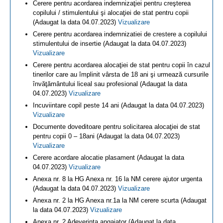
Cerere pentru acordarea indemnizaţiei pentru creşterea
copilului / stimulentului şi alocaţiei de stat pentru copii
(Adaugat la data 04.07.2023)
Vizualizare
Cerere pentru acordarea indemnizatiei de crestere a copilului
stimulentului de insertie (Adaugat la data 04.07.2023)
Vizualizare
Cerere pentru acordarea alocaţiei de stat pentru copii în cazul
tinerilor care au împlinit vârsta de 18 ani şi urmează cursurile
învăţământului liceal sau profesional (Adaugat la data
04.07.2023)
Vizualizare
Incuviintare copil peste 14 ani (Adaugat la data 04.07.2023)
Vizualizare
Documente doveditoare pentru solicitarea alocaţiei de stat
pentru copii 0 – 18ani (Adaugat la data 04.07.2023)
Vizualizare
Cerere acordare alocatie plasament (Adaugat la data
04.07.2023)
Vizualizare
Anexa nr. 8 la HG Anexa nr. 16 la NM cerere ajutor urgenta
(Adaugat la data 04.07.2023)
Vizualizare
Anexa nr. 2 la HG Anexa nr.1a la NM cerere scurta (Adaugat
la data 04.07.2023)
Vizualizare
Anexa nr. 2 Adeverinta angajator (Adaugat la data