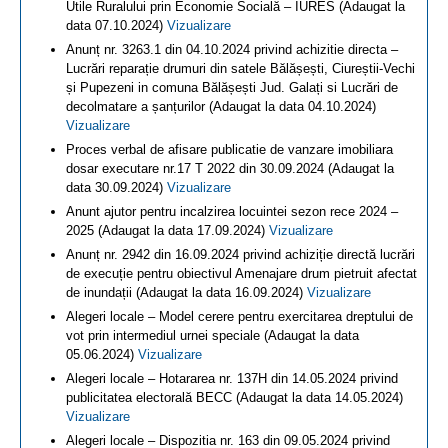
Utile Ruralului prin Economie Socială – IURES (Adaugat la
data 07.10.2024)
Vizualizare
Anunț nr. 3263.1 din 04.10.2024 privind achizitie directa –
Lucrări reparație drumuri din satele Bălășești, Ciureștii-Vechi
și Pupezeni in comuna Bălășești Jud. Galați si Lucrări de
decolmatare a șanțurilor (Adaugat la data 04.10.2024)
Vizualizare
Proces verbal de afisare publicatie de vanzare imobiliara
dosar executare nr.17 T 2022 din 30.09.2024 (Adaugat la
data 30.09.2024)
Vizualizare
Anunt ajutor pentru incalzirea locuintei sezon rece 2024 –
2025 (Adaugat la data 17.09.2024)
Vizualizare
Anunț nr. 2942 din 16.09.2024 privind achiziție directă lucrări
de execuție pentru obiectivul Amenajare drum pietruit afectat
de inundații (Adaugat la data 16.09.2024)
Vizualizare
Alegeri locale – Model cerere pentru exercitarea dreptului de
vot prin intermediul urnei speciale (Adaugat la data
05.06.2024)
Vizualizare
Alegeri locale – Hotararea nr. 137H din 14.05.2024 privind
publicitatea electorală BECC (Adaugat la data 14.05.2024)
Vizualizare
Alegeri locale – Dispozitia nr. 163 din 09.05.2024 privind