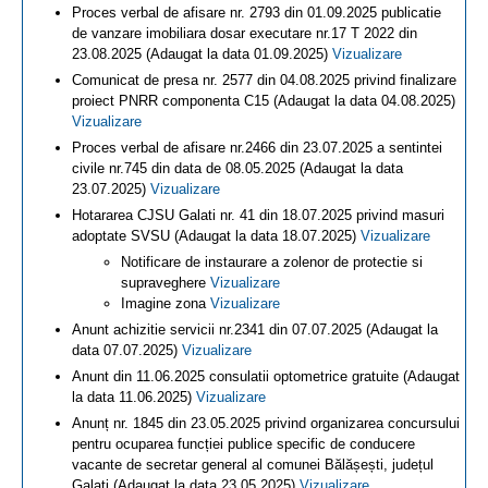
Proces verbal de afisare nr. 2793 din 01.09.2025 publicatie
de vanzare imobiliara dosar executare nr.17 T 2022 din
23.08.2025 (Adaugat la data 01.09.2025)
Vizualizare
Comunicat de presa nr. 2577 din 04.08.2025 privind finalizare
proiect PNRR componenta C15 (Adaugat la data 04.08.2025)
Vizualizare
Proces verbal de afisare nr.2466 din 23.07.2025 a sentintei
civile nr.745 din data de 08.05.2025 (Adaugat la data
23.07.2025)
Vizualizare
Hotararea CJSU Galati nr. 41 din 18.07.2025 privind masuri
adoptate SVSU (Adaugat la data 18.07.2025)
Vizualizare
Notificare de instaurare a zolenor de protectie si
supraveghere
Vizualizare
Imagine zona
Vizualizare
Anunt achizitie servicii nr.2341 din 07.07.2025 (Adaugat la
data 07.07.2025)
Vizualizare
Anunt din 11.06.2025 consulatii optometrice gratuite (Adaugat
la data 11.06.2025)
Vizualizare
Anunț nr. 1845 din 23.05.2025 privind organizarea concursului
pentru ocuparea funcției publice specific de conducere
vacante de secretar general al comunei Bălășești, județul
Galați (Adaugat la data 23.05.2025)
Vizualizare