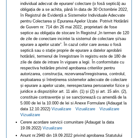
individual adecvat de epurare/ colectare (o fosă septică) au
obligația de a se achita, până în data de 30 Octombrie 2022,
în Registrul de Evidență a Sistemelor Individuale Adecvate
pentru Colectarea și Epurarea Apelor Uzate. Potrivit Hotărârii
de Guvern nr. 714 din 26 mai 2022, proprietarii de fose
septice au obligația de stocare în Registrul „în termen de 120
de zile de conectare incintei la sistemul de colectare și/sau
epurare a apelor uzate”. În cazul celor care aveau o fosă
septică sau o stație proprie de epurare a datelor aprobării
hotărârii, termenul de înregistrare în registru este de 180 de
zile de date de intrare în vigoare a legii. În conformitate cu
respectiva hotărâre privind aprobarea criteriilor pentru
autorizarea, construcția, rezervarea/înregistrarea, controlul,
exploatarea și întreținerea sistemelor adecvate de colectare
și epurare a apelor uzate, nerespectarea persoanelor fizice și
juridice a dispozițiilor art. 11 alin. (1) și (2) și art. 15 alin. (2),
constituie contravenție și se sancționează cu amendă de la
5.000 de lei la 10.000 de lei si Anexe Formulare (Adaugat la
data 12.10.2022)
Vizualizare
Vizualizare
Vizualizare
Vizualizare
Cerere acordare servicii comunitare (Adaugat la data
19.09.2022)
Vizualizare
Anunt nr.2940 din 19.09.2022 privind aprobarea Statutului