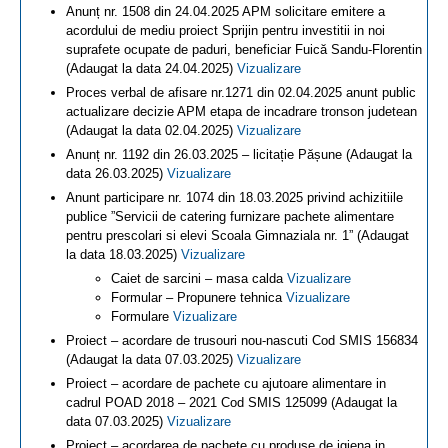
Anunț nr. 1508 din 24.04.2025 APM solicitare emitere a
acordului de mediu proiect Sprijin pentru investitii in noi
suprafete ocupate de paduri, beneficiar Fuică Sandu-Florentin
(Adaugat la data 24.04.2025)
Vizualizare
Proces verbal de afisare nr.1271 din 02.04.2025 anunt public
actualizare decizie APM etapa de incadrare tronson judetean
(Adaugat la data 02.04.2025)
Vizualizare
Anunț nr. 1192 din 26.03.2025 – licitație Pășune (Adaugat la
data 26.03.2025)
Vizualizare
Anunt participare nr. 1074 din 18.03.2025 privind achizitiile
publice ”Servicii de catering furnizare pachete alimentare
pentru prescolari si elevi Scoala Gimnaziala nr. 1” (Adaugat
la data 18.03.2025)
Vizualizare
Caiet de sarcini – masa calda
Vizualizare
Formular – Propunere tehnica
Vizualizare
Formulare
Vizualizare
Proiect – acordare de trusouri nou-nascuti Cod SMIS 156834
(Adaugat la data 07.03.2025)
Vizualizare
Proiect – acordare de pachete cu ajutoare alimentare in
cadrul POAD 2018 – 2021 Cod SMIS 125099 (Adaugat la
data 07.03.2025)
Vizualizare
Proiect – acordarea de pachete cu produse de igiena in