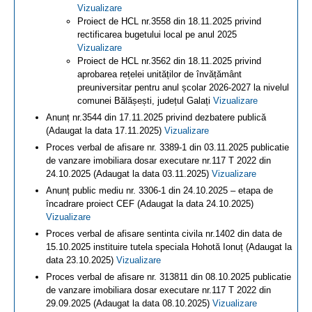
Vizualizare
Proiect de HCL nr.3558 din 18.11.2025 privind
rectificarea bugetului local pe anul 2025
Vizualizare
Proiect de HCL nr.3562 din 18.11.2025 privind
aprobarea rețelei unităților de învățământ
preuniversitar pentru anul școlar 2026-2027 la nivelul
comunei Bălășești, județul Galați
Vizualizare
Anunț nr.3544 din 17.11.2025 privind dezbatere publică
(Adaugat la data 17.11.2025)
Vizualizare
Proces verbal de afisare nr. 3389-1 din 03.11.2025 publicatie
de vanzare imobiliara dosar executare nr.117 T 2022 din
24.10.2025 (Adaugat la data 03.11.2025)
Vizualizare
Anunț public mediu nr. 3306-1 din 24.10.2025 – etapa de
încadrare proiect CEF (Adaugat la data 24.10.2025)
Vizualizare
Proces verbal de afisare sentinta civila nr.1402 din data de
15.10.2025 instituire tutela speciala Hohotă Ionuț (Adaugat la
data 23.10.2025)
Vizualizare
Proces verbal de afisare nr. 313811 din 08.10.2025 publicatie
de vanzare imobiliara dosar executare nr.117 T 2022 din
29.09.2025 (Adaugat la data 08.10.2025)
Vizualizare