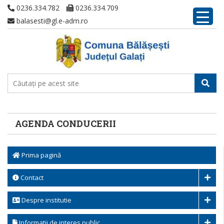
0236.334.782
0236.334.709
balasesti@gl.e-adm.ro
AGENDA CONDUCERII
Prima pagină
Contact
Despre institutie
Informatii de interes public