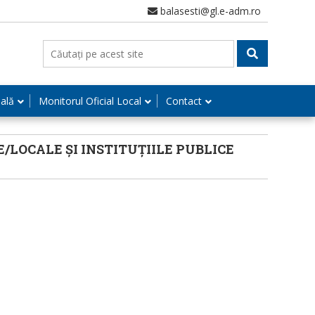
balasesti@gl.e-adm.ro
nală
Monitorul Oficial Local
Contact
/LOCALE ȘI INSTITUȚIILE PUBLICE