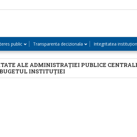
teres public
Transparenta decizionala
Integritatea instituțio
TATE ALE ADMINISTRAȚIEI PUBLICE CENTRALE
 BUGETUL INSTITUȚIEI