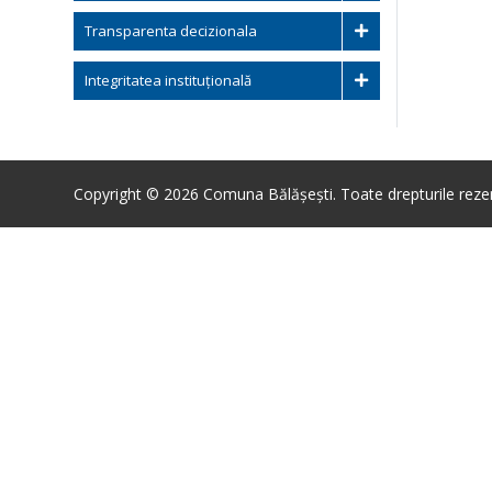
Transparenta decizionala
Integritatea instituțională
Copyright © 2026 Comuna Bălășești. Toate drepturile reze