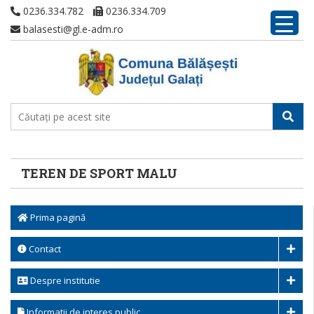
0236.334.782
0236.334.709
balasesti@gl.e-adm.ro
TEREN DE SPORT MALU
Prima pagină
Contact
Despre institutie
Informatii de interes public