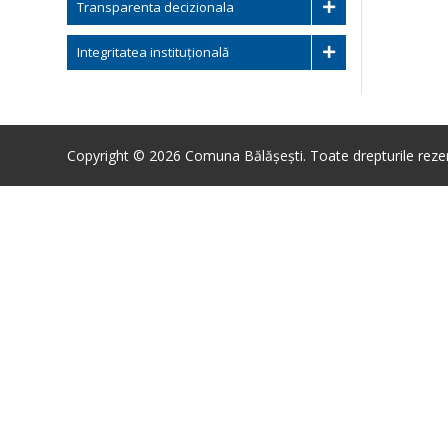
Transparenta decizionala
Integritatea instituțională
Copyright © 2026 Comuna Bălășești. Toate drepturile reze