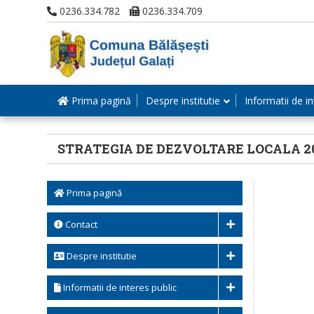
0236.334.782
0236.334.709
Prima pagină
Despre institutie
Informatii de in
STRATEGIA DE DEZVOLTARE LOCALA 20
Prima pagină
Contact
Despre institutie
Informatii de interes public