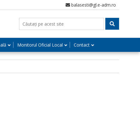
balasesti@gl.e-adm.ro
nală
Monitorul Oficial Local
Contact