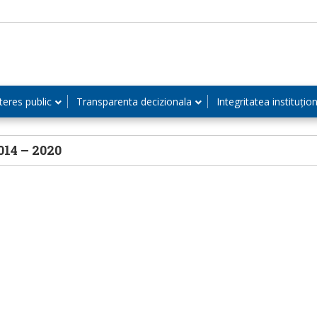
teres public
Transparenta decizionala
Integritatea instituțio
14 – 2020