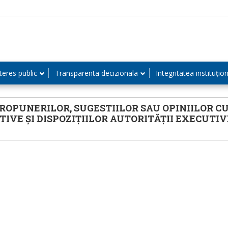
teres public
Transparenta decizionala
Integritatea instituțio
PUNERILOR, SUGESTIILOR SAU OPINIILOR CU
IVE ȘI DISPOZIȚIILOR AUTORITĂȚII EXECUTIV