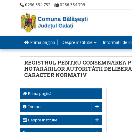
0236.334.782
0236.334.709
Prima pagină
Despre institutie
Informatii de in
REGISTRUL PENTRU CONSEMNAREA PRO
HOTARÂRILOR AUTORITĂȚII DELIBERAT
CARACTER NORMATIV
Prima pagină
Contact
Despre institutie